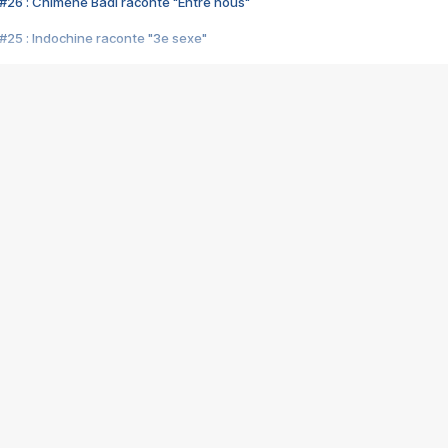
#26 : Chimène Badi raconte "Entre nous"
#25 : Indochine raconte "3e sexe"
#24 : Zaho raconte "C'est chelou"
#23 : Patrick Bruel raconte "Au café des délices"
#22 : Kyo raconte "Le chemin"
#21 : Nolwenn Leroy raconte "Cassé"
#20 : Patrick Hernandez raconte "Born to be alive"
#19 : Lorie raconte "Près de moi"
#18 : Michael Jones raconte "A nos actes manqués" (avec Jean-Jacque
#17 : Khaled raconte "Aïcha"
#16 : Corneille raconte "Parce qu'on vient de loin"
#15 : Indochine raconte "L'aventurier"
14 : Lorie raconte "Sur un air latino"