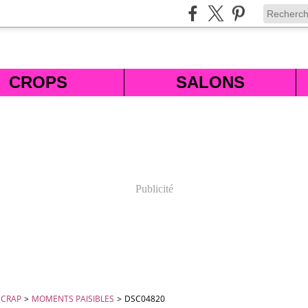
CROPS
SALONS
Publicité
SCRAP
>
MOMENTS PAISIBLES
>
DSC04820