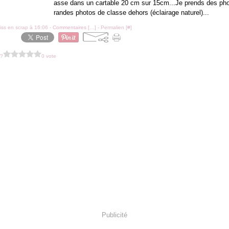
asse dans un cartable 20 cm sur 15cm...Je prends des ph
randes photos de classe dehors (éclairage naturel)...
iss en scrap à 16:06 -
Commentaires [
…
]
- Permalien [
#
]
 ?
0 vote
Publicité