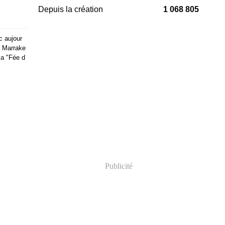
Depuis la création
1 068 805
c aujour
à Marrake
 la "Fée d
Publicité