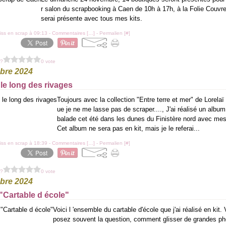
r salon du scrapbooking à Caen de 10h à 17h, à la Folie Couvr
serai présente avec tous mes kits.
iss en scrap à 09:13 -
Commentaires [
…
]
- Permalien [
#
]
 ?
0 vote
obre 2024
le long des rivages
Toujours avec la collection "Entre terre et mer" de Lorelaï
ue je ne me lasse pas de scraper...., J'ai réalisé un albu
balade cet été dans les dunes du Finistère nord avec mes
Cet album ne sera pas en kit, mais je le referai...
iss en scrap à 18:39 -
Commentaires [
…
]
- Permalien [
#
]
 ?
0 vote
obre 2024
"Cartable d école"
Voici l 'ensemble du cartable d'école que j'ai réalisé en kit
posez souvent la question, comment glisser de grandes ph