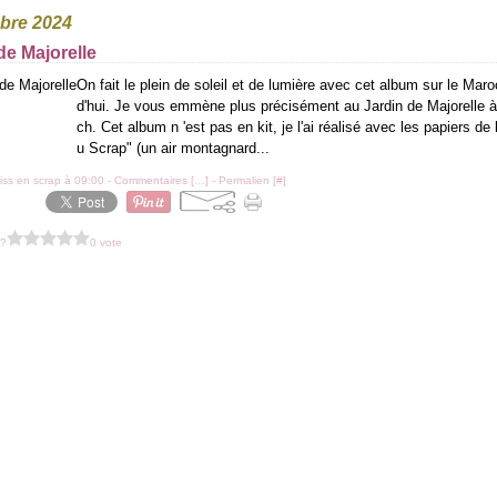
obre 2024
de Majorelle
On fait le plein de soleil et de lumière avec cet album sur le Maro
d'hui. Je vous emmène plus précisément au Jardin de Majorelle 
ch. Cet album n 'est pas en kit, je l'ai réalisé avec les papiers de
u Scrap" (un air montagnard...
iss en scrap à 09:00 -
Commentaires [
…
]
- Permalien [
#
]
 ?
0 vote