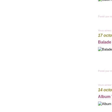
Posté par m
Vous aimez
17 oct
Balade 
Posté par m
Vous aimez
14 oct
Album 