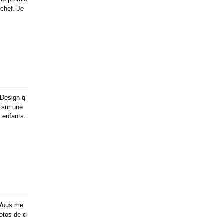
echef. Je
 Design q
m sur une
 enfants.
. Vous me
otos de cl