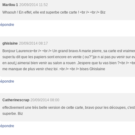
Marilou 1
20/09/2014 11:52
Whaouh ! En effet, elle est superbe cette carte ! <br /> <br /> Biz
épondre
ghislaine
20/09/2014 08:17
Bonjour Laurence<br /> <br /> Un grand bravo A marie pierre, sa carte est vraime
super.tu dit que les papiers sont encore en vente ( ou?°)je n ai pas pu venir sur e
en aout,j aimerai bien venir au salon a rouen .Jespere que tu vas bien ?<br /> <br
me manque de plus venir chez toi .<br /> <br /> bises Ghislaine
épondre
Catherinescrap
20/09/2014 08:00
effectivement une très belle version de cette carte, bravo pour les découpes, c'est
superbe. Biz
épondre