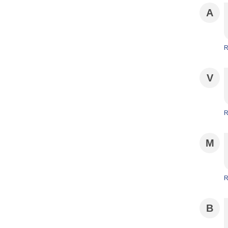
A
R
V
R
M
R
B