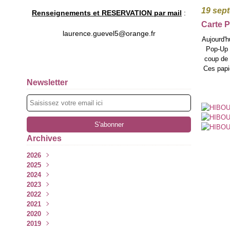
19 sep
Renseignements et RESERVATION par mail
:
Carte 
laurence.guevel5@orange.fr
Aujourd'h
Pop-Up à
coup de 
Ces papie
Newsletter
Archives
2026
2025
Juillet
(3)
2024
Juin
Décembre
(2)
(2)
2023
Mai
Novembre
Décembre
(1)
(2)
(3)
2022
Avril
Octobre
Novembre
Décembre
(2)
(3)
(5)
(3)
2021
Mars
Septembre
Octobre
Novembre
Décembre
(6)
(4)
(4)
(4)
(3)
2020
Février
Août
Septembre
Octobre
Novembre
Décembre
(5)
(3)
(4)
(5)
(5)
(5)
2019
Janvier
Juillet
Août
Septembre
Octobre
Novembre
Décembre
(3)
(2)
(5)
(4)
(4)
(4)
(5)