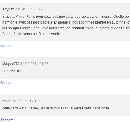
anypat
20/09/2014 03:29
Bravo à Marie-Pierre pour cette sublime carte pop-up toute en finesse. Quelle bel
harmonie avec ces jolis papiers. Et même si nous sommes bientôt en automne, c'
joli bouquet printanier qu'elle nous offre, on sentirait presque le parfum des fleurs
Bonne fin de semaine. Bisous. Annie
épondre
Maguy972
19/09/2014 21:06
Sublime!!!!!!
épondre
chantal
19/09/2014 19:32
cette carte est superbe, j'en ai fait trois car j'ai adoré cette carte boîte.
épondre