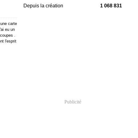
Depuis la création
1 068 831
 une carte
'ai eu un
écoupes .
t l'esprit
Publicité