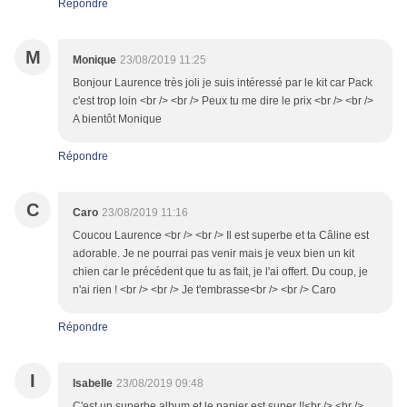
Répondre
M
Monique
23/08/2019 11:25
Bonjour Laurence très joli je suis intéressé par le kit car Pack
c'est trop loin <br /> <br /> Peux tu me dire le prix <br /> <br />
A bientôt Monique
Répondre
C
Caro
23/08/2019 11:16
Coucou Laurence <br /> <br /> Il est superbe et ta Câline est
adorable. Je ne pourrai pas venir mais je veux bien un kit
chien car le précédent que tu as fait, je l'ai offert. Du coup, je
n'ai rien ! <br /> <br /> Je t'embrasse<br /> <br /> Caro
Répondre
I
Isabelle
23/08/2019 09:48
C'est un superbe album et le papier est super !!<br /> <br />