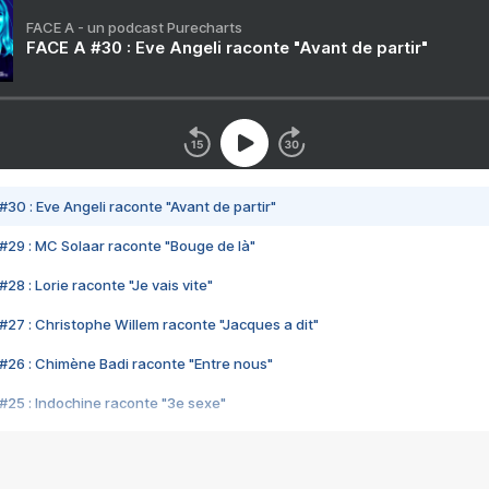
FACE A - un podcast Purecharts
FACE A #30 : Eve Angeli raconte "Avant de partir"
#30 : Eve Angeli raconte "Avant de partir"
#29 : MC Solaar raconte "Bouge de là"
28 : Lorie raconte "Je vais vite"
#27 : Christophe Willem raconte "Jacques a dit"
#26 : Chimène Badi raconte "Entre nous"
#25 : Indochine raconte "3e sexe"
#24 : Zaho raconte "C'est chelou"
#23 : Patrick Bruel raconte "Au café des délices"