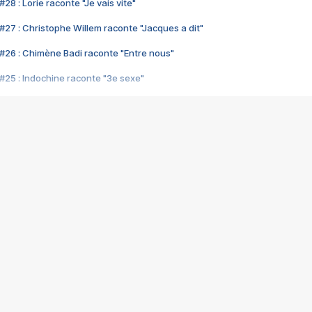
28 : Lorie raconte "Je vais vite"
#27 : Christophe Willem raconte "Jacques a dit"
#26 : Chimène Badi raconte "Entre nous"
#25 : Indochine raconte "3e sexe"
#24 : Zaho raconte "C'est chelou"
#23 : Patrick Bruel raconte "Au café des délices"
#22 : Kyo raconte "Le chemin"
#21 : Nolwenn Leroy raconte "Cassé"
#20 : Patrick Hernandez raconte "Born to be alive"
#19 : Lorie raconte "Près de moi"
#18 : Michael Jones raconte "A nos actes manqués" (avec Jean-Jacque
#17 : Khaled raconte "Aïcha"
#16 : Corneille raconte "Parce qu'on vient de loin"