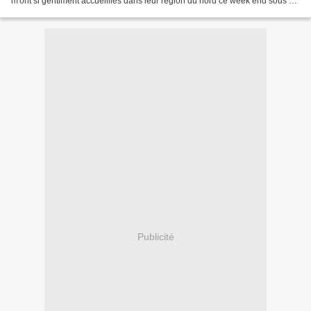
m'ont si gentiment accueillies dans leur région du nord ce week end sous un
magnifique soleil et une...
Publicité