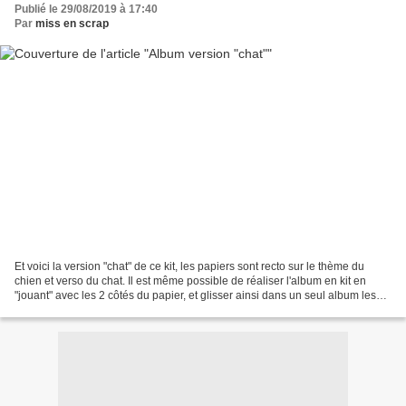
Publié le 29/08/2019 à 17:40
Par
miss en scrap
Et voici la version "chat" de ce kit, les papiers sont recto sur le thème du
chien et verso du chat. Il est même possible de réaliser l'album en kit en
"jouant" avec les 2 côtés du papier, et glisser ainsi dans un seul album les
photos de vos 2 animaux...