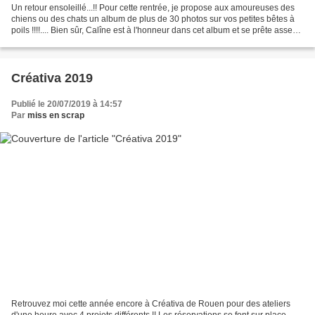
Un retour ensoleillé...!! Pour cette rentrée, je propose aux amoureuses des
chiens ou des chats un album de plus de 30 photos sur vos petites bêtes à
poils !!!!.... Bien sûr, Calîne est à l'honneur dans cet album et se prête assez
bien à l'objectif de...
Créativa 2019
Publié le 20/07/2019 à 14:57
Par
miss en scrap
Retrouvez moi cette année encore à Créativa de Rouen pour des ateliers
d'une heure avec 4 projets différents !! Les réservations se font sur place.