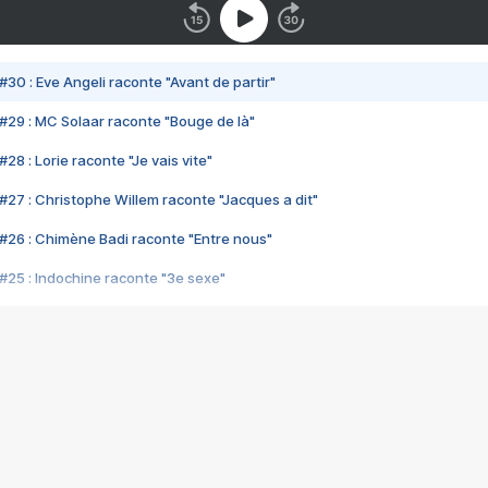
#30 : Eve Angeli raconte "Avant de partir"
#29 : MC Solaar raconte "Bouge de là"
28 : Lorie raconte "Je vais vite"
#27 : Christophe Willem raconte "Jacques a dit"
#26 : Chimène Badi raconte "Entre nous"
#25 : Indochine raconte "3e sexe"
#24 : Zaho raconte "C'est chelou"
#23 : Patrick Bruel raconte "Au café des délices"
#22 : Kyo raconte "Le chemin"
#21 : Nolwenn Leroy raconte "Cassé"
#20 : Patrick Hernandez raconte "Born to be alive"