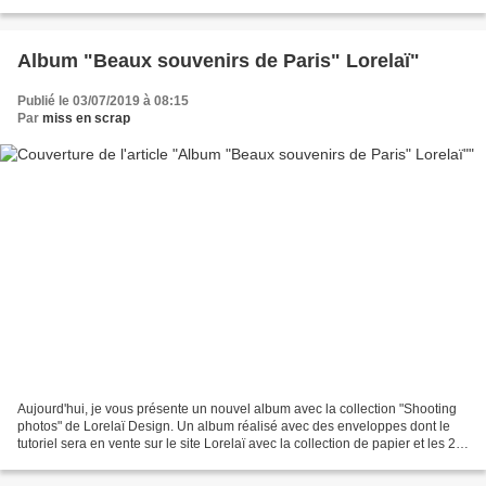
très différents, l'un sur le...
Album "Beaux souvenirs de Paris" Lorelaï"
Publié le 03/07/2019 à 08:15
Par
miss en scrap
Aujourd'hui, je vous présente un nouvel album avec la collection "Shooting
photos" de Lorelaï Design. Un album réalisé avec des enveloppes dont le
tutoriel sera en vente sur le site Lorelaï avec la collection de papier et les 2
planches à découper. J'ai...