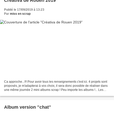
Créativa de Rouen 2019
Publié le 17/09/2019 à 13:23
Par
miss en scrap
Ca approche...!!! Pour avoir tous les renseignements c'est ici. 4 projets sont
proposés, je m'adapterai à vos choix, il sera donc possible de réaliser dans
une même journée 2 mini albums scrap ! Peu importe les albums !... Les
inscriptions se font sur...
Album version "chat"